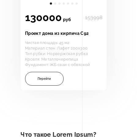
130000
153998
руб
Проект дома из кирпича С92
Чистая площадь: 45 м2
Материал стен: Лафет 200х300
Тип рубки: Норвержская рубка
Кровля: Металлочерепица
Фундамент: ЖБ сваи с обвязкой
Перейти
Что такое Lorem Ipsum?